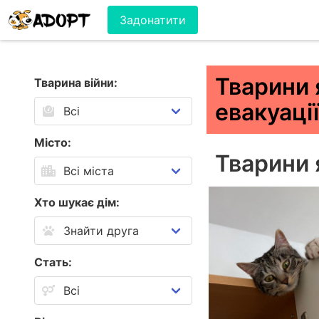
Задонатити
Тварини 
Тварина війни:
евакуаці
Місто:
Тварини 
Хто шукає дім:
Стать: