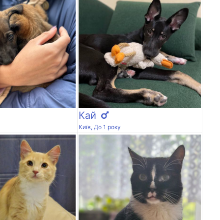
Кай
Київ, До 1 року