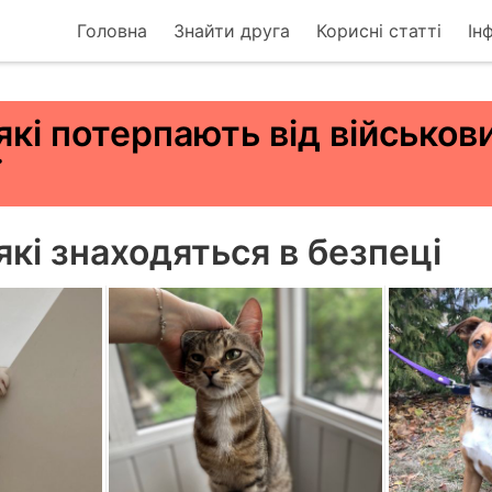
Головна
Знайти друга
Корисні статті
Ін
які потерпають від військов
ї
які знаходяться в безпеці