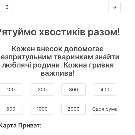
6
→
Рятуймо хвостиків разом!
Кожен внесок допомогає
безпритульним тваринкам знайти
люблячі родини. Кожна гривня
важлива!
100
200
300
400
500
1000
2000
Cвоя сума
Карта Приват: