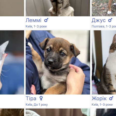
Леммі
Джус
Київ, 1-3 роки
Полтава, 1-3 ро
Тіра
Жорік
Київ, До 1 року
Київ, 1-3 роки