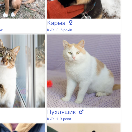
Карма
ки
Київ, 3-5 років
Пухляшик
Київ, 1-3 роки