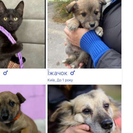
а
Їжачок
Київ, До 1 року