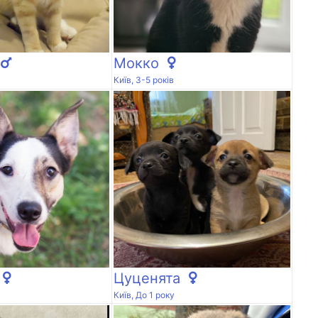
Мокко
Київ, 3-5 років
Цуценята
Київ, До 1 року