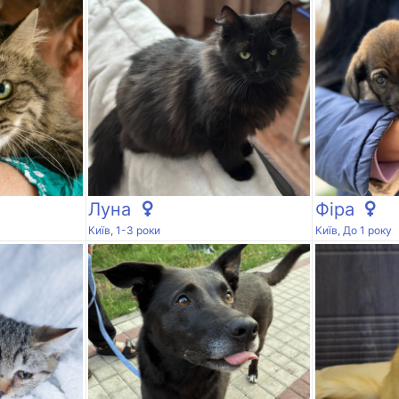
Луна
Фіра
Київ, 1-3 роки
Київ, До 1 року