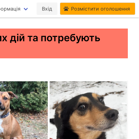
формація
Вхід
Розмістити оголошення
их дій та потребують