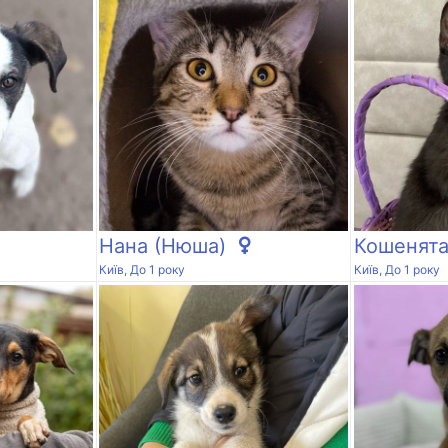
Нана (Нюша)
Кошенят
Київ, До 1 року
Київ, До 1 року