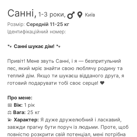
Санні,
1-3 роки,
Київ
Розмір:
Середній 11-25 кг
Ідентифікаційний номер:
🐾
Санні шукає дім!
🐾
Привіт! Мене звуть Санні, і я — безпритульний
пес, який мріє знайти свою люблячу родину та
теплий дім. Якщо ти шукаєш відданого друга, я
готовий подарувати тобі своє серце! ❤️
Про мене:
📅
Вік:
1 рік
⚖️
Вага:
25 кг
💫
Характер:
Я дуже дружелюбний і ласкавий,
завжди прагну бути поруч із людьми. Проте, щоб
повністю розкрити свій потенціал, мені потрібна