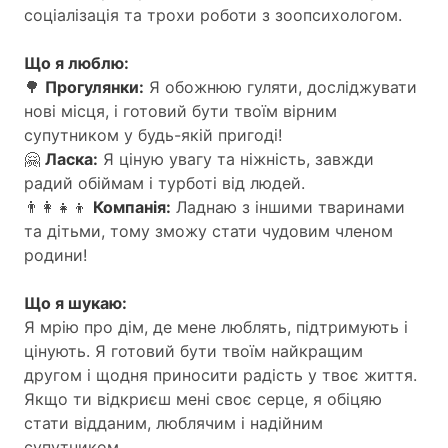
соціалізація та трохи роботи з зоопсихологом.
Що я люблю:
🌳
Прогулянки:
Я обожнюю гуляти, досліджувати
нові місця, і готовий бути твоїм вірним
супутником у будь-якій пригоді!
🤗
Ласка:
Я ціную увагу та ніжність, завжди
радий обіймам і турботі від людей.
👨‍👩‍👧‍👦
Компанія:
Ладнаю з іншими тваринами
та дітьми, тому зможу стати чудовим членом
родини!
Що я шукаю:
Я мрію про дім, де мене люблять, підтримують і
цінують. Я готовий бути твоїм найкращим
другом і щодня приносити радість у твоє життя.
Якщо ти відкриєш мені своє серце, я обіцяю
стати відданим, люблячим і надійним
супутником.