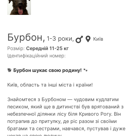
Бурбон,
1-3 роки,
Київ
Розмір:
Середній 11-25 кг
Ідентифікаційний номер:
🐕
Бурбон шукає свою родину!
🐾
Київ, область та інші міста і країни!
Знайомтеся з Бурбоном — чудовим кудлатим
песиком, який ще в дитинстві був врятований з
небезпечної ділянки лісу біля Кривого Рогу. Він
потрапив до притулку, де ріс разом зі своїми
братами та сестрами, навчався, пустував і дуже
чекав на свою людину.