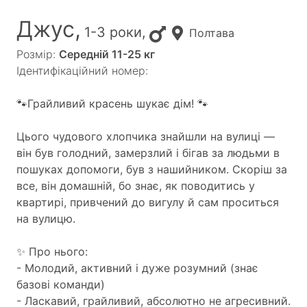
Джус,
1-3 роки,
Полтава
Розмір:
Середній 11-25 кг
Ідентифікаційний номер:
🐾Грайливий красень шукає дім! 🐾
Цього чудового хлопчика знайшли на вулиці —
він був голодний, замерзлий і бігав за людьми в
пошуках допомоги, був з нашийником. Скоріш за
все, він домашній, бо знає, як поводитись у
квартирі, привчений до вигулу й сам проситься
на вулицю.
✨ Про нього:
- Молодий, активний і дуже розумний (знає
базові команди)
- Ласкавий, грайливий, абсолютно не агресивний.