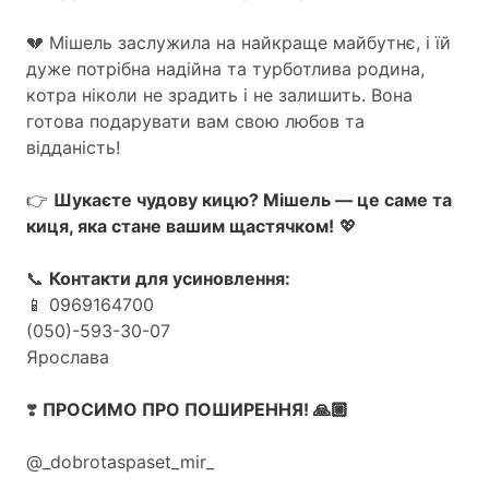
💔 Мішель заслужила на найкраще майбутнє, і їй
дуже потрібна надійна та турботлива родина,
котра ніколи не зрадить і не залишить. Вона
готова подарувати вам свою любов та
відданість!
👉
Шукаєте чудову кицю? Мішель — це саме та
киця, яка стане вашим щастячком!
💖
📞
Контакти для усиновлення:
📱 0969164700
(050)-593-30-07
Ярослава
❣️
ПРОСИМО ПРО ПОШИРЕННЯ! 🙏🏼
@_dobrotaspaset_mir_