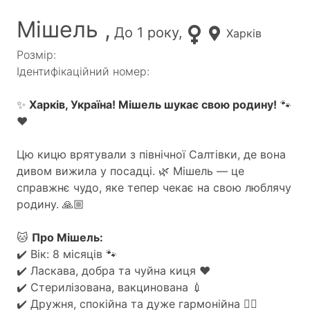
Мішель ,
До 1 року,
Харків
Розмір:
Ідентифікаційний номер:
✨
Харків, Україна! Мішель шукає свою родину!
🐾
❤️
Цю кицю врятували з північної Салтівки, де вона
дивом вижила у посадці. 🌿 Мішель — це
справжнє чудо, яке тепер чекає на свою люблячу
родину. 🙏🏼
🐱
Про Мішель:
✔️ Вік: 8 місяців 🐾
✔️ Ласкава, добра та чуйна киця ❤️
✔️ Стерилізована, вакцинована 💉
✔️ Дружня, спокійна та дуже гармонійна 🧘‍♀️