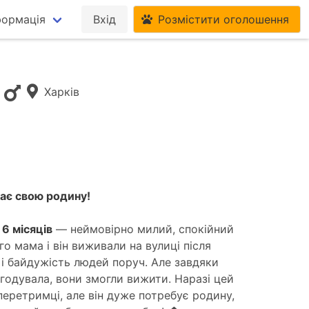
формація
Вхід
Розмістити оголошення
,
Харків
ає свою родину!
6 місяців
— неймовірно милий, спокійний
о мама і він виживали на вулиці після
 і байдужість людей поруч. Але завдяки
х годувала, вони змогли вижити. Наразі цей
перетримці, але він дуже потребує родину,