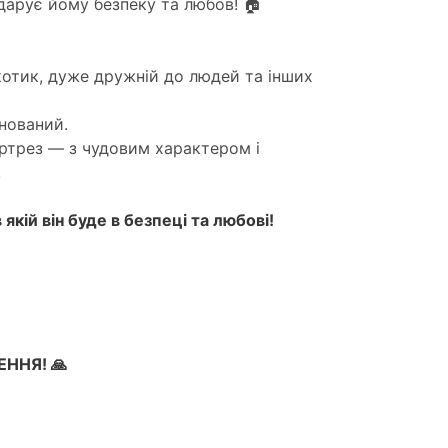
одарує йому безпеку та любов! 🏠
котик, дуже дружній до людей та інших
нований.
ртрез — з чудовим характером і
!
якій він буде в безпеці та любові!
ННЯ! 🙏