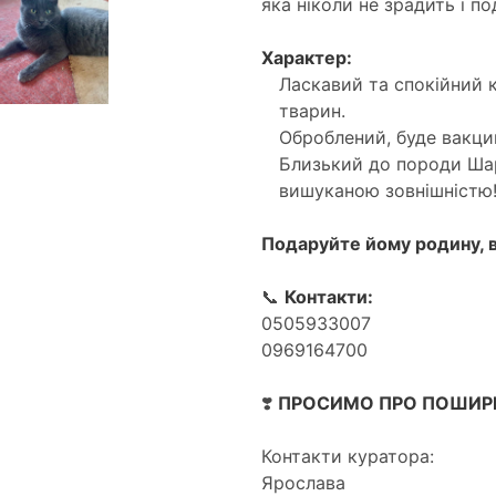
яка ніколи не зрадить і п
Характер:
Ласкавий та спокійний 
тварин.
Оброблений, буде вакци
Близький до породи Ша
вишуканою зовнішністю
Подаруйте йому родину, в 
📞
Контакти:
0505933007
0969164700
❣️
ПРОСИМО ПРО ПОШИРЕ
Контакти куратора:
Ярослава