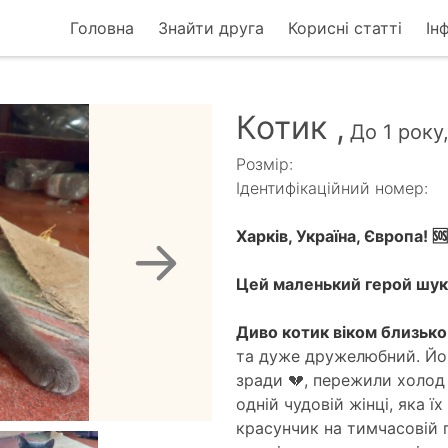
Головна
Знайти друга
Корисні статті
Ін
Котик ,
До 1 року
Розмір:
Ідентифікаційний номер:
Харків, Україна, Європа! 🆘
Цей маленький герой шук
Диво котик віком близько 
та дуже дружелюбний. Йог
зради 💔, пережили холод
одній чудовій жінці, яка ї
красунчик на тимчасовій 