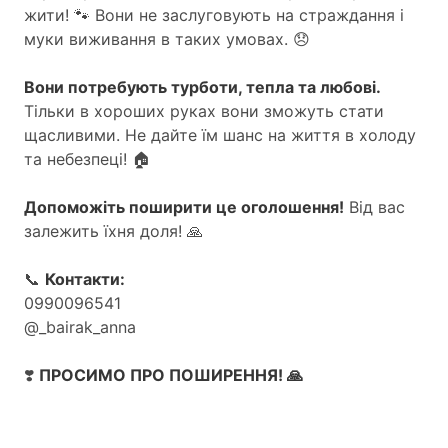
жити! 🐾 Вони не заслуговують на страждання і
муки виживання в таких умовах. 😞
Вони потребують турботи, тепла та любові.
Тільки в хороших руках вони зможуть стати
щасливими. Не дайте їм шанс на життя в холоду
та небезпеці! 🏠
Допоможіть поширити це оголошення!
Від вас
залежить їхня доля! 🙏
📞
Контакти:
0990096541
@_bairak_anna
❣️
ПРОСИМО ПРО ПОШИРЕННЯ! 🙏