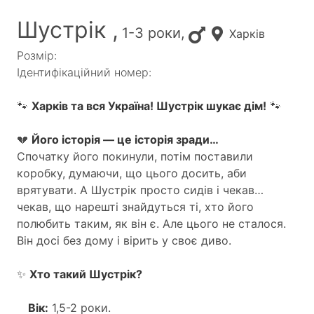
Шустрік ,
1-3 роки,
Харків
Розмір:
Ідентифікаційний номер:
🐾
Харків та вся Україна! Шустрік шукає дім!
🐾
💔
Його історія — це історія зради…
Спочатку його покинули, потім поставили
коробку, думаючи, що цього досить, аби
врятувати. А Шустрік просто сидів і чекав…
чекав, що нарешті знайдуться ті, хто його
полюбить таким, як він є. Але цього не сталося.
Він досі без дому і вірить у своє диво.
✨
Хто такий Шустрік?
Вік:
1,5-2 роки.