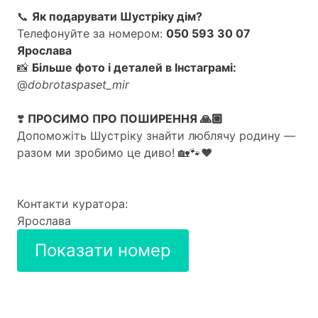
📞
Як подарувати Шустріку дім?
Телефонуйте за номером:
050 593 30 07
Ярослава
📸
Більше фото і деталей в Інстаграмі:
@
dobrotaspaset_mir
❣️
ПРОСИМО ПРО ПОШИРЕННЯ 🙏🏼
Допоможіть Шустріку знайти люблячу родину —
разом ми зробимо це диво! 🏡🐾❤️
Контакти куратора:
Ярослава
Показати номер