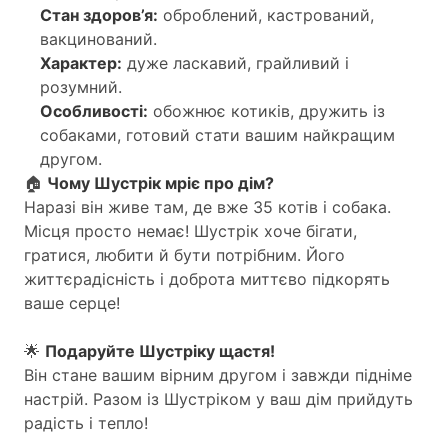
Стан здоров’я:
оброблений, кастрований,
вакцинований.
Характер:
дуже ласкавий, грайливий і
розумний.
Особливості:
обожнює котиків, дружить із
собаками, готовий стати вашим найкращим
другом.
🏠
Чому Шустрік мріє про дім?
Наразі він живе там, де вже 35 котів і собака.
Місця просто немає! Шустрік хоче бігати,
гратися, любити й бути потрібним. Його
життєрадісність і доброта миттєво підкорять
ваше серце!
🌟
Подаруйте Шустріку щастя!
Він стане вашим вірним другом і завжди підніме
настрій. Разом із Шустріком у ваш дім прийдуть
радість і тепло!