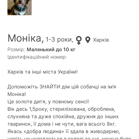
Моніка,
1-3 роки,
Харків
Розмір:
Маленький до 10 кг
Ідентифікаційний номер:
Харків та інші міста України!
Допоможіть ЗНАЙТИ дім цій собачці на ім’я
Моніка!
Це золоте дитя, у повному сенсі!
Вік десь 1,5року, стерилізована, оброблена,
слухняна та дуже спокійна, дружня до інших
тваринок, її дома і не чути, вага всього 8кг.
Якась «добра людина» її здала в живодерню,
навіть не укладається в голові за що, можна було