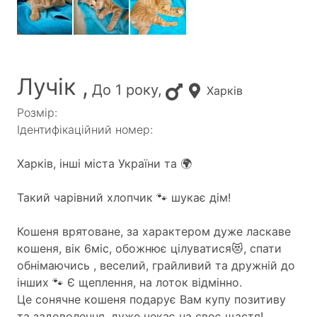
Лучік ,
До 1 року,
Харків
Розмір:
Ідентифікаційний номер:
Харків, інші міста України та 🌍
Такий чарівний хлопчик 🐾 шукає дім!
Кошеня врятоване, за характером дуже ласкаве
кошеня, вік 6міс, обожнює цілуватися😻, спати
обнімаючись , веселий, грайливий та дружній до
інших 🐾 Є щеплення, на лоток відмінно.
Це сонячне кошеня подарує Вам купу позитиву
та задоволення, дуже чекає на своє щастя!