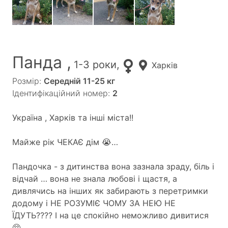
Панда ,
1-3 роки,
Харків
Розмір:
Середній 11-25 кг
Ідентифікаційний номер:
2
Україна , Харків та інші міста!!
Майже рік ЧЕКАЄ дім 😭…
Пандочка - з дитинства вона зазнала зраду, біль і
відчай … вона не знала любові і щастя, а
дивлячись на інших як забирають з перетримки
додому і НЕ РОЗУМІЄ ЧОМУ ЗА НЕЮ НЕ
ЇДУТЬ???? І на це спокійно неможливо дивитися
🥺