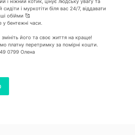
й і ніжний котик, цінує людську увагу та
 сидіти і муркотіти біля вас 24/7, віддавати
ші обійми 🥰
 у бентежні часи.
 змініть його та своє життя на краще!
мо платну перетримку за помірні кошти.
349 0799 Олена
р