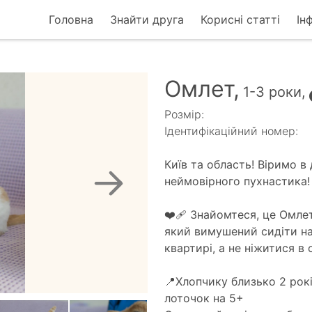
Головна
Знайти друга
Корисні статті
Ін
Омлет,
1-3 роки,
Розмір:
Ідентифікаційний номер:
Київ та область! Віримо 
неймовірного пухнастика! 
❤️‍🩹 Знайомтеся, це Омле
який вимушений сидіти на
квартирі, а не ніжитися в
📍Хлопчику близько 2 рокі
лоточок на 5+