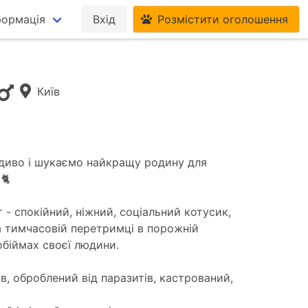
формація
Вхід
Розмістити оголошення
Київ
в диво і шукаємо найкращу родину для
🐈
т - спокійний, ніжний, соціальний котусик,
 тимчасовій перетримці в порожній
 обіймах своєї людини.
в, оброблений від паразитів, кастрований,