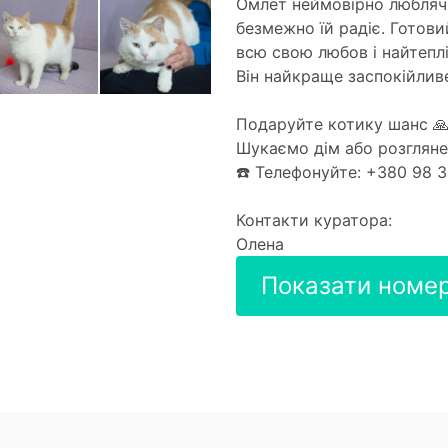
Омлет неймовірно люблячи
безмежно їй радіє. Готовий
всю свою любов і найтеплі
Він найкраще заспокійливе
Подаруйте котику шанс 🙏
Шукаємо дім або розгляне
☎️ Телефонуйте: +380 98 
Контакти куратора:
Олена
Показати номе