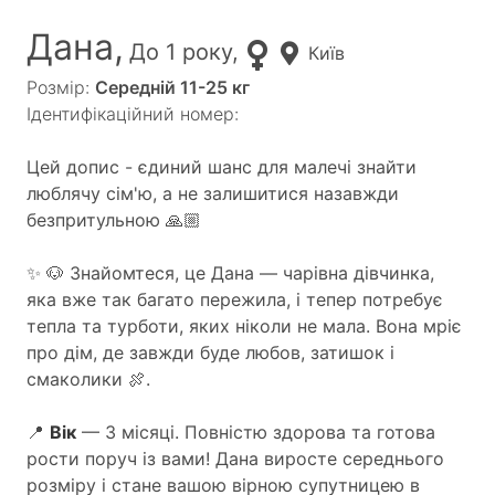
Дана,
До 1 року,
Київ
Розмір:
Середній 11-25 кг
Ідентифікаційний номер:
Цей допис - єдиний шанс для малечі знайти
люблячу сім'ю, а не залишитися назавжди
безпритульною 🙏🏼
✨ 🐶 Знайомтеся, це Дана — чарівна дівчинка,
яка вже так багато пережила, і тепер потребує
тепла та турботи, яких ніколи не мала. Вона мріє
про дім, де завжди буде любов, затишок і
смаколики 🍖.
📍
Вік
— 3 місяці. Повністю здорова та готова
рости поруч із вами! Дана виросте середнього
розміру і стане вашою вірною супутницею в