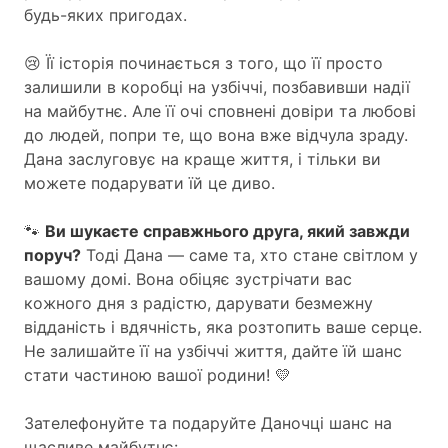
будь-яких пригодах.
😢 Її історія починається з того, що її просто
залишили в коробці на узбіччі, позбавивши надії
на майбутнє. Але її очі сповнені довіри та любові
до людей, попри те, що вона вже відчула зраду.
Дана заслуговує на краще життя, і тільки ви
можете подарувати їй це диво.
🐾
Ви шукаєте справжнього друга, який завжди
поруч?
Тоді Дана — саме та, хто стане світлом у
вашому домі. Вона обіцяє зустрічати вас
кожного дня з радістю, дарувати безмежну
відданість і вдячність, яка розтопить ваше серце.
Не залишайте її на узбіччі життя, дайте їй шанс
стати частиною вашої родини! 💛
Зателефонуйте та подаруйте Даночці шанс на
щасливе майбутнє: