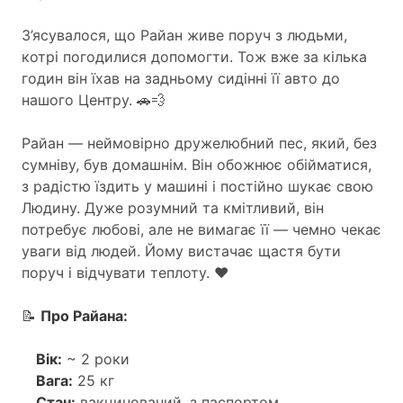
З’ясувалося, що Райан живе поруч з людьми,
котрі погодилися допомогти. Тож вже за кілька
годин він їхав на задньому сидінні її авто до
нашого Центру. 🚗💨
Райан — неймовірно дружелюбний пес, який, без
сумніву, був домашнім. Він обожнює обійматися,
з радістю їздить у машині і постійно шукає свою
Людину. Дуже розумний та кмітливий, він
потребує любові, але не вимагає її — чемно чекає
уваги від людей. Йому вистачає щастя бути
поруч і відчувати теплоту. ❤️
📝
Про Райана:
Вік:
~ 2 роки
Вага:
25 кг
Стан:
вакцинований, з паспортом