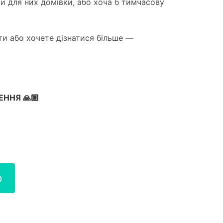
и для них домівки, або хоча б тимчасову
и або хочете дізнатися більше —
ННЯ 🙏🏼
р