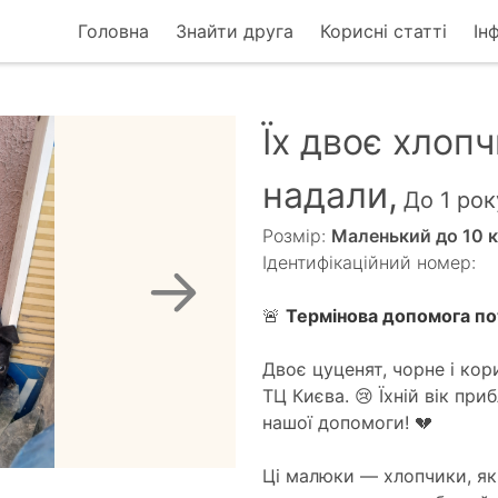
Головна
Знайти друга
Корисні статті
Ін
Їх двоє хлопч
надали,
До 1 рок
Розмір:
Маленький до 10 к
Ідентифікаційний номер:
🚨
Термінова допомога по
Двоє цуценят, чорне і кор
ТЦ Києва. 😢 Їхній вік при
нашої допомоги! 💔
Ці малюки — хлопчики, які