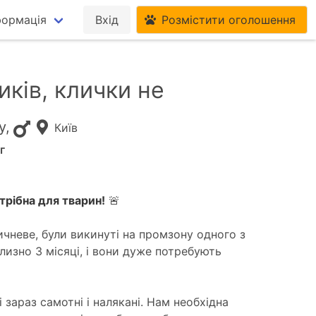
формація
Вхід
Розмістити оголошення
иків, клички не
у,
Київ
г
трібна для тварин!
🚨
ичневе, були викинуті на промзону одного з
близно 3 місяці, і вони дуже потребують
 зараз самотні і налякані. Нам необхідна