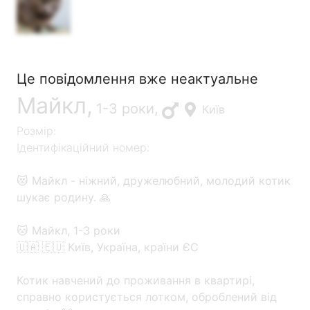
Це повідомлення вже неактуальне
Майкл,
1-3 роки,
Київ
Розмір:
Ідентифікаційний номер:
😻 Майкл - ніжний, дружелюбний, молодий котик
шукає родину. 🙏
🐱 Майкл, 1-3 роки
🇺🇦 🇪🇺 Київ, Україна, країни ЄС
Котик навчений до проживання в квартирі,
справно користується лотком, оброблений від