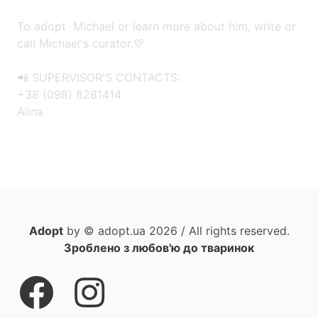
To adopt Michael or learn more about him, write or
call Michael's curator.💛
📲 SUPERVISOR'S CONTACTS:
+38 (098) 8281414
Alina
Adopt
by © adopt.ua 2026 / All rights reserved.
Зроблено з любов'ю до тваринок