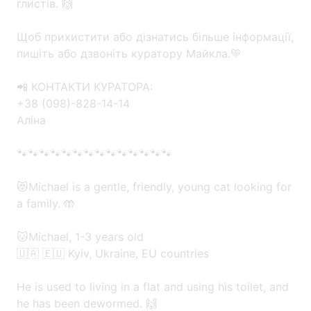
глистів. 🙌
Щоб прихистити або дізнатись більше інформації,
пишіть або дзвоніть куратору Майкла.💛
📲 КОНТАКТИ КУРАТОРА:
+38 (098)-828-14-14
Аліна
🐾🐾🐾🐾🐾🐾🐾🐾🐾🐾🐾🐾🐾🐾
😻Michael is a gentle, friendly, young cat looking for
a family. 🤲
🐱Michael, 1-3 years old
🇺🇦 🇪🇺 Kyiv, Ukraine, EU countries
He is used to living in a flat and using his toilet, and
he has been dewormed. 🙌